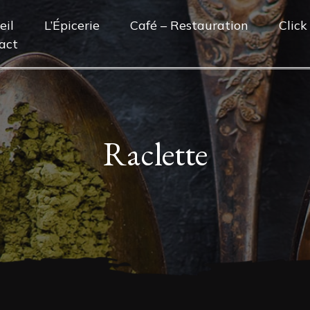
eil
L’Épicerie
Café – Restauration
Click
act
Raclette